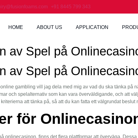
iry@fusionfoams.com
+91 8445 799 343
HOME
ABOUT US
APPLICATION
PROD
n av Spel på Onlinecasin
n av Spel på Onlinecasin
 online gambling vill jag dela med mig av vad du ska tänka på n
ormar och spelalternativ som kan vara överväldigande, och att vä
riterierna att tänka på, så att du kan fatta ett välgrundat beslut
er för Onlinecasino
på onlinecasinon, finns det flera plattformar att överväga. Dessa