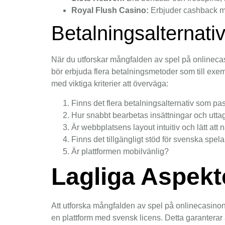
Royal Flush Casino:
Erbjuder cashback men
Betalningsalternati
När du utforskar mångfalden av spel på onlinecasi
bör erbjuda flera betalningsmetoder som till exemp
med viktiga kriterier att överväga:
Finns det flera betalningsalternativ som p
Hur snabbt bearbetas insättningar och utta
Är webbplatsens layout intuitiv och lätt att 
Finns det tillgängligt stöd för svenska spel
Är plattformen mobilvänlig?
Lagliga Aspekt
Att utforska mångfalden av spel på onlinecasinon kr
en plattform med svensk licens. Detta garanterar at