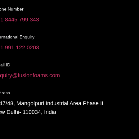
one Number
1 8445 799 343
ernational Enquiry
1 991 122 0203
il ID
quiry@fusionfoams.com
dress
47/48, Mangolpuri Industrial Area Phase II
w Delhi- 110034, India