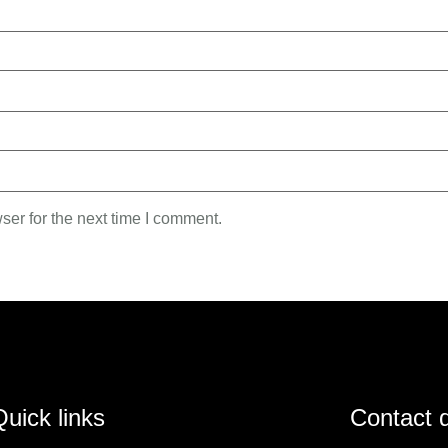
ser for the next time I comment.
uick links
Contact d