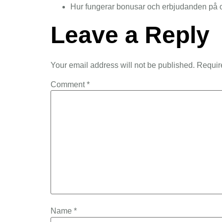
Hur fungerar bonusar och erbjudanden på 
Leave a Reply
Your email address will not be published.
Requir
Comment
*
Name
*